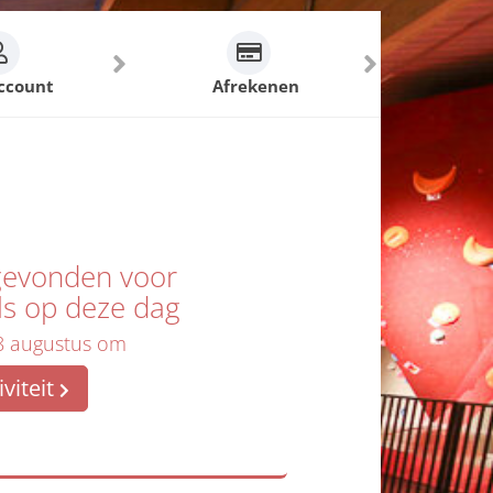
ccount
Afrekenen
t gevonden voor
ls op deze dag
 8 augustus om
viteit