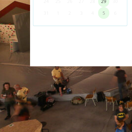
24
25
26
27
28
29
30
31
1
2
3
4
5
6