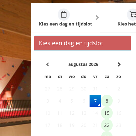
Kies een dag en tijdslot
Kies het
Kies een dag en tijdslot
augustus 2026
ma
di
wo
do
vr
za
zo
27
28
29
30
31
1
2
3
4
5
6
7
8
9
10
11
12
13
14
15
16
17
18
19
20
21
22
23